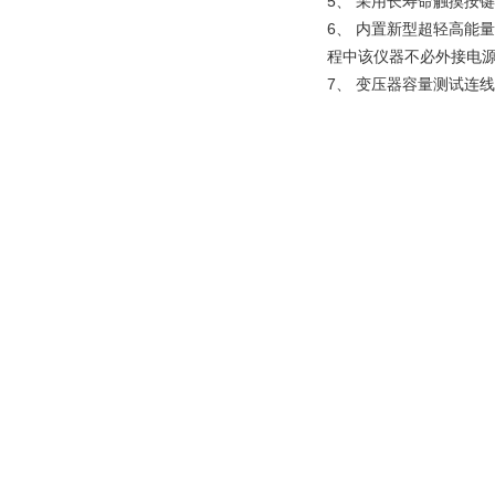
5、 采用长寿命触摸按
6、 内置新型超轻高能
程中该仪器不必外接电
7、 变压器容量测试连